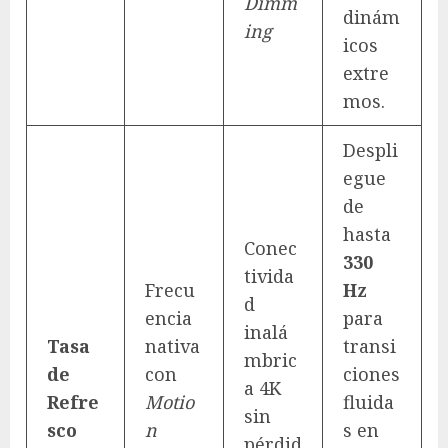
Dimm
dinám
ing
icos
extre
mos.
Despli
egue
de
hasta
Conec
330
tivida
Frecu
Hz
d
encia
para
inalá
Tasa
nativa
transi
mbric
de
con
ciones
a 4K
Refre
Motio
fluida
sin
sco
n
s en
pérdid