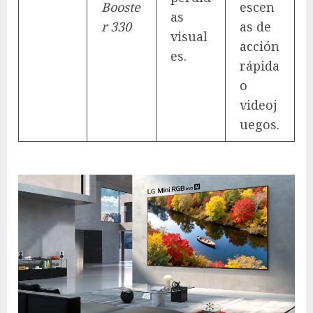
Booste
escen
as
r 330
as de
visual
acción
es.
rápida
o
videoj
uegos.