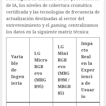
de IA, los niveles de cobertura cromática
certificada y las tecnologías de frecuencia de
actualización destinadas al sector del
entretenimiento y el
gaming
, centralizamos
los datos en la siguiente matriz técnica:
Impa
LG
cto
LG
Mini
Varia
Real
Micro
RGB
ble
en la
RGB
evo
de
Exper
evo
(MRG
Ingen
ienci
(MRG
B9M /
iería
a de
B95)
MRGB
Usuar
85)
io