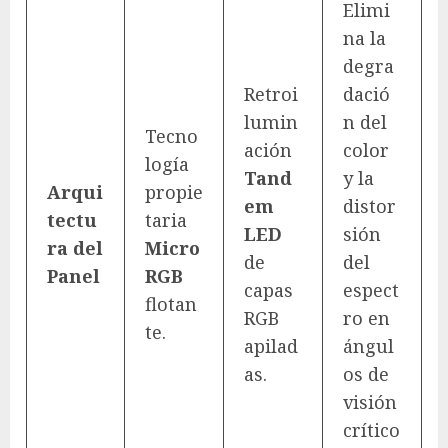
Elimi
na la
degra
Retroi
dació
lumin
n del
Tecno
ación
color
logía
Tand
y la
Arqui
propie
em
distor
tectu
taria
LED
sión
ra del
Micro
de
del
Panel
RGB
capas
espect
flotan
RGB
ro en
te.
apilad
ángul
as.
os de
visión
crítico