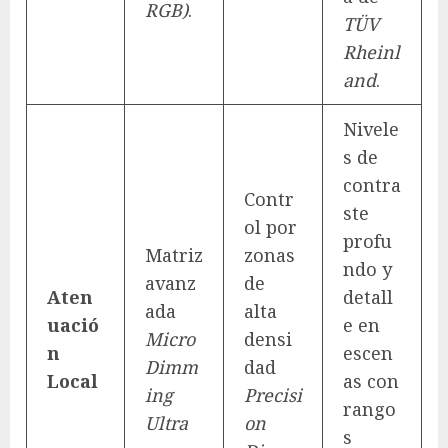
RGB)
.
TÜV
Rheinl
and
.
Nivele
s de
contra
Contr
ste
ol por
profu
Matriz
zonas
ndo y
avanz
de
Aten
detall
ada
alta
uació
e en
Micro
densi
n
escen
Dimm
dad
Local
as con
ing
Precisi
rango
Ultra
on
s