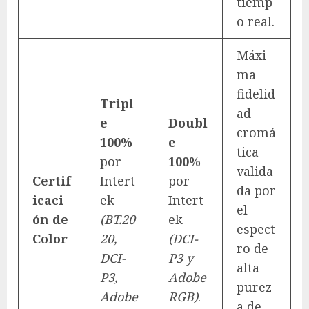
tiemp
o real.
Máxi
ma
fidelid
Tripl
ad
e
Doubl
cromá
100%
e
tica
por
100%
valida
Certif
Intert
por
da por
icaci
ek
Intert
el
ón de
(BT.20
ek
espect
Color
20,
(DCI-
ro de
DCI-
P3 y
alta
P3,
Adobe
purez
Adobe
RGB)
.
a de