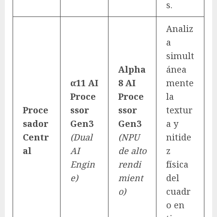
s.
Analiz
a
simult
Alpha
ánea
α11 AI
8 AI
mente
Proce
Proce
la
Proce
ssor
ssor
textur
sador
Gen3
Gen3
a y
Centr
(Dual
(NPU
nitide
al
AI
de alto
z
Engin
rendi
física
e)
mient
del
o)
cuadr
o en