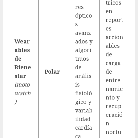
tricos
res
en
óptico
report
s
es
avanz
accion
Wear
ados y
ables
ables
algori
de
de
tmos
carga
Biene
de
Polar
de
star
anális
entre
(moto
is
namie
watch
fisioló
nto y
)
gico y
recup
variab
eració
ilidad
n
cardía
noctu
ca