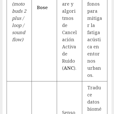
(moto
are y
fonos
Bose
buds 2
algori
para
plus /
tmos
mitiga
loop /
de
r la
sound
Cancel
fatiga
flow)
ación
acústi
Activa
ca en
de
entor
Ruido
nos
(
ANC
).
urban
os.
Tradu
ce
datos
biomé
Senso