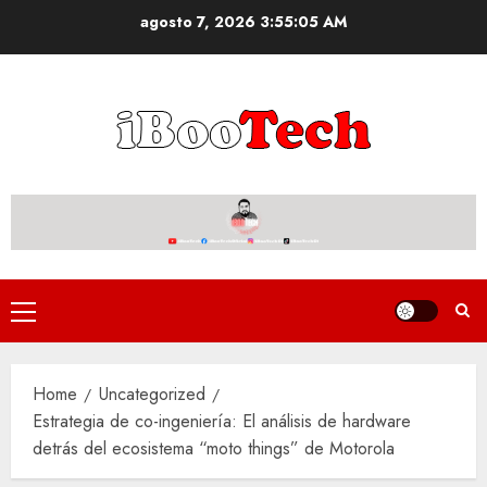
Skip
agosto 7, 2026
3:55:06 AM
to
content
Primary
Menu
Home
Uncategorized
Estrategia de co-ingeniería: El análisis de hardware
detrás del ecosistema “moto things” de Motorola