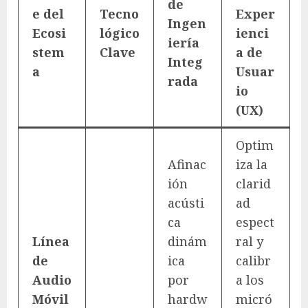
de
e del
Tecno
Exper
Ingen
Ecosi
lógico
ienci
iería
stem
Clave
a de
Integ
a
Usuar
rada
io
(UX)
Optim
Afinac
iza la
ión
clarid
acústi
ad
ca
espect
Línea
dinám
ral y
de
ica
calibr
Audio
por
a los
Móvil
hardw
micró