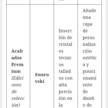
Añade
una
capa
Inserc
de
ión de
perso
cristal
naliza
Acab
es
ción
ados
técnic
estétic
Prem
os
a y
ium
tallad
posici
Swaro
(Edici
os con
onami
vski
ones
alta
ento
de
precis
de
colecc
ión en
diseñ
ión)
la
o de