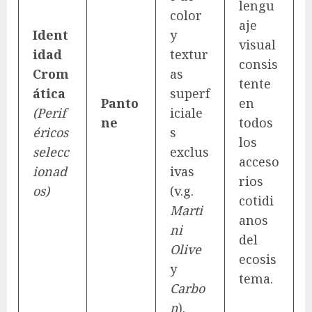
lengu
color
aje
Ident
y
visual
idad
textur
consis
Crom
as
tente
ática
superf
Panto
en
(Perif
iciale
ne
todos
éricos
s
los
selecc
exclus
acceso
ionad
ivas
rios
os)
(v.g.
cotidi
Marti
anos
ni
del
Olive
ecosis
y
tema.
Carbo
n
).