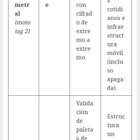
s
metr
e
con
cotidi
al
cifrad
anos e
(moto
o de
infrae
tag 2)
extre
struct
mo a
ura
extre
móvil
mo.
(inclu
so
apaga
da).
Valida
ción
Estruc
de
tura
paleta
un
s de