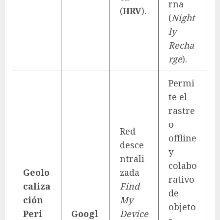
rna
(
HRV
).
(
Night
ly
Recha
rge
).
Permi
te el
rastre
o
Red
offline
desce
y
ntrali
colabo
Geolo
zada
rativo
caliza
Find
de
ción
My
objeto
Peri
Googl
Device