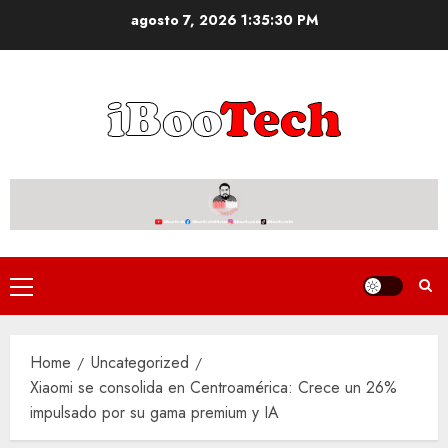
Skip
agosto 7, 2026
1:35:31 PM
to
content
Primary
Menu
Home
Uncategorized
Xiaomi se consolida en Centroamérica: Crece un 26%
impulsado por su gama premium y IA