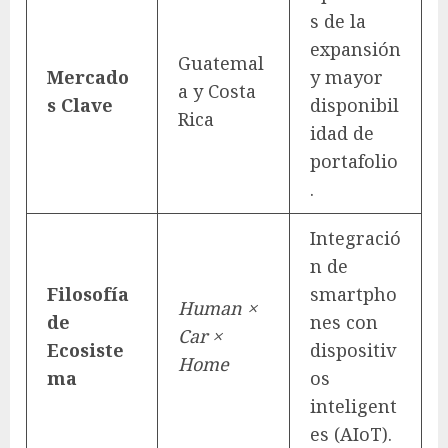
s de la
expansión
Guatemal
Mercado
y mayor
a y Costa
s Clave
disponibil
Rica
idad de
portafolio
.
Integració
n de
Filosofía
smartpho
Human ×
de
nes con
Car ×
Ecosiste
dispositiv
Home
ma
os
inteligent
es (AIoT).