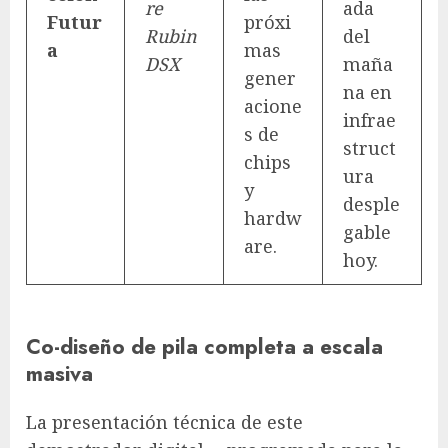
re
ada
Futur
próxi
Rubin
del
a
mas
DSX
maña
gener
na en
acione
infrae
s de
struct
chips
ura
y
desple
hardw
gable
are.
hoy.
Co-diseño de pila completa a escala
masiva
La presentación técnica de este