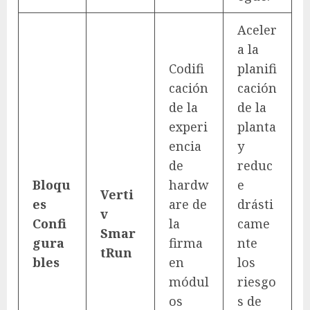
Aceler
a la
Codifi
planifi
cación
cación
de la
de la
experi
planta
encia
y
de
reduc
Bloqu
hardw
e
Verti
es
are de
drásti
v
Confi
la
came
Smar
gura
firma
nte
tRun
bles
en
los
módul
riesgo
os
s de