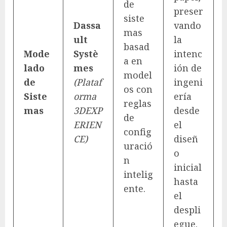
de
preser
siste
Dassa
vando
mas
ult
la
basad
Mode
Systè
intenc
a en
lado
mes
ión de
model
de
(Plataf
ingeni
os con
Siste
orma
ería
reglas
mas
3DEXP
desde
de
ERIEN
el
config
CE)
diseñ
uració
o
n
inicial
intelig
hasta
ente.
el
despli
egue.