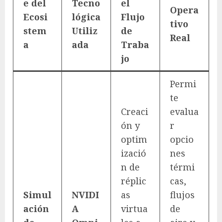
e del
Tecno
el
Opera
Ecosi
lógica
Flujo
tivo
stem
Utiliz
de
Real
a
ada
Traba
jo
Permi
te
Creaci
evalua
ón y
r
optim
opcio
izació
nes
n de
térmi
réplic
cas,
Simul
NVIDI
as
flujos
ación
A
virtua
de