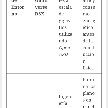
de
Omni
les a
aire y
Entor
verse
escala
consu
no
DSX
de
mo
gigava
energ
tios
ético
utiliza
antes
ndo
de la
Open
constr
USD
.
ucció
n
física.
Elimi
na los
plano
Ingeni
s en
ería
papel,