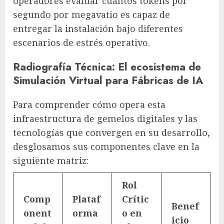
operadores evaluar cuántos tokens por
segundo por megavatio es capaz de
entregar la instalación bajo diferentes
escenarios de estrés operativo.
Radiografía Técnica: El ecosistema de
Simulación Virtual para Fábricas de IA
Para comprender cómo opera esta
infraestructura de gemelos digitales y las
tecnologías que convergen en su desarrollo,
desglosamos sus componentes clave en la
siguiente matriz:
Rol
Comp
Plataf
Crític
Benef
onent
orma
o en
icio