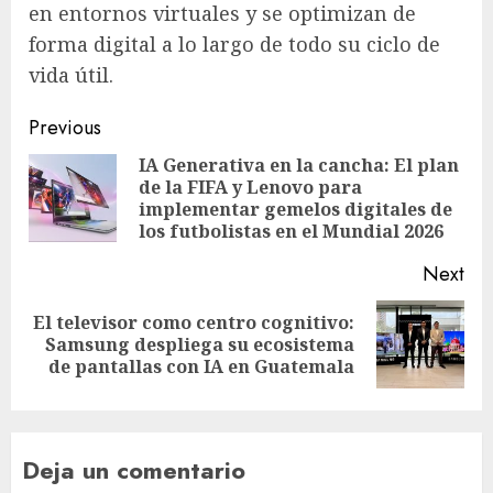
en entornos virtuales y se optimizan de
forma digital a lo largo de todo su ciclo de
vida útil.
Post
Previous
navigation
IA Generativa en la cancha: El plan
de la FIFA y Lenovo para
Pre
implementar gemelos digitales de
pos
los futbolistas en el Mundial 2026
Next
El televisor como centro cognitivo:
Next
Samsung despliega su ecosistema
post:
de pantallas con IA en Guatemala
Deja un comentario