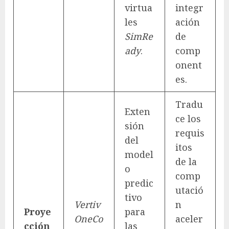
virtua
integr
les
ación
SimRe
de
ady
.
comp
onent
es.
Tradu
Exten
ce los
sión
requis
del
itos
model
de la
o
comp
predic
utació
tivo
Vertiv
n
Proye
para
OneCo
aceler
cción
las