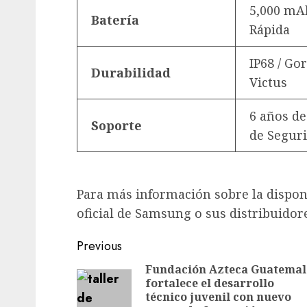
5,000 mA
Batería
Rápida
IP68 / Gor
Durabilidad
Victus
6 años de
Soporte
de Segur
Para más información sobre la disponib
oficial de Samsung o sus distribuidor
Post
Previous
navigation
Fundación Azteca Guatemal
fortalece el desarrollo
técnico juvenil con nuevo