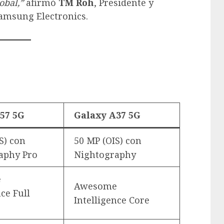
obal,”
afirmó
TM Roh
, Presidente y
Samsung Electronics.
57 5G
Galaxy A37 5G
S) con
50 MP (OIS) con
aphy Pro
Nightography
e
Awesome
nce Full
Intelligence Core