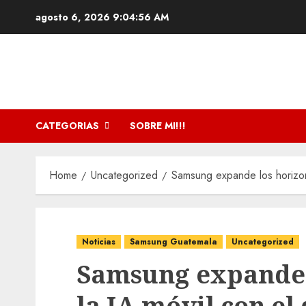
Skip
agosto 6, 2026
9:04:57 AM
to
content
CATEGORIAS
SOBRE MI!!!
Home
Uncategorized
Samsung expande los horizon
Noticias
Samsung Guatemala
Uncategorized
Samsung expande 
la IA móvil con el