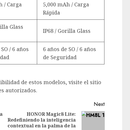
h / Carga
5,000 mAh / Carga
Rápida
illa Glass
IP68 / Gorilla Glass
 SO / 6 años
6 años de SO / 6 años
idad
de Seguridad
ilidad de estos modelos, visite el sitio
es autorizados.
Next
a
HONOR Magic8 Lite:
Redefiniendo la inteligencia
Next
Previous
contextual en la palma de la
post: