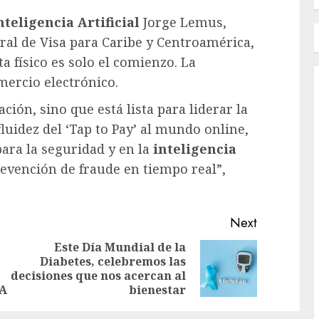
teligencia Artificial
Jorge Lemus,
ral de Visa para Caribe y Centroamérica,
a físico es solo el comienzo. La
mercio electrónico.
ión, sino que está lista para liderar la
fluidez del ‘Tap to Pay’ al mundo online,
ara la seguridad y en la
inteligencia
revención de fraude en tiempo real”,
Next
Este Día Mundial de la
Diabetes, celebremos las
Previous
Next
decisiones que nos acercan al
post:
post:
IA
bienestar