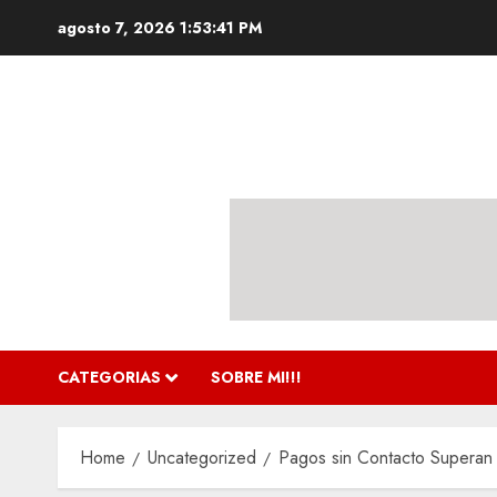
Skip
agosto 7, 2026
1:53:42 PM
to
content
CATEGORIAS
SOBRE MI!!!
Home
Uncategorized
Pagos sin Contacto Superan