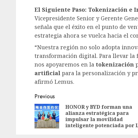
El Siguiente Paso: Tokenización e In
Vicepresidente Senior y Gerente Gene
señala que el éxito en el punto de vent
estrategia ahora se vuelca hacia el co
“Nuestra región no solo adopta innovac
transformación digital. Para llevar la 
nos apoyaremos en la
tokenización
p
artificial
para la personalización y p
afirmó Lemus.
Post
Previous
navigation
HONOR y BYD forman una
alianza estratégica para
impulsar la movilidad
inteligente potenciada por 