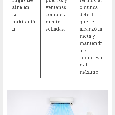
fugas de
puertas y
termostat
aire en
ventanas
o nunca
la
completa
detectará
habitació
mente
que se
n
selladas.
alcanzó la
meta y
mantendr
á el
compreso
r al
máximo.