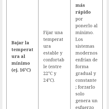
más
rápido
por
ponerlo al
Fijar una
mínimo.
temperat
Los
Bajar la
ura
sistemas
temperat
estable y
modernos
ura al
confortab
enfrían de
mínimo
le (entre
forma
(ej. 16°C)
22°C y
gradual y
24°C).
constante
; forzarlo
solo
genera un
esfuerzo