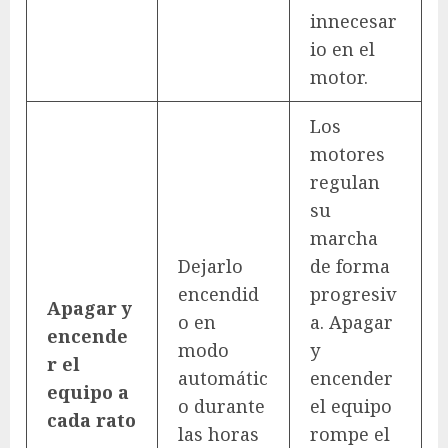
innecesar
io en el
motor.
Los
motores
regulan
su
marcha
Dejarlo
de forma
encendid
progresiv
Apagar y
o en
a. Apagar
encende
modo
y
r el
automátic
encender
equipo a
o durante
el equipo
cada rato
las horas
rompe el