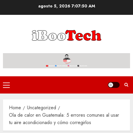
Skip
agosto 5, 2026
7:07:51 AM
to
content
Primary
Menu
Home
Uncategorized
Ola de calor en Guatemala: 5 errores comunes al usar
tu aire acondicionado y cómo corregirlos