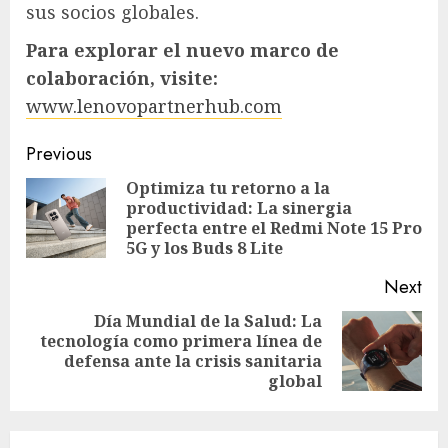
sus socios globales.
Para explorar el nuevo marco de
colaboración, visite:
www.lenovopartnerhub.com
Post
Previous
navigation
Optimiza tu retorno a la
productividad: La sinergia
Pre
perfecta entre el Redmi Note 15 Pro
pos
5G y los Buds 8 Lite
Next
Día Mundial de la Salud: La
tecnología como primera línea de
Next
defensa ante la crisis sanitaria
post:
global