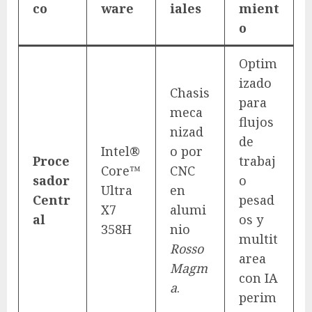
co
ware
iales
mient
o
Optim
izado
Chasis
para
meca
flujos
nizad
de
Intel®
o por
Proce
trabaj
Core™
CNC
sador
o
Ultra
en
Centr
pesad
X7
alumi
al
os y
358H
nio
multit
Rosso
area
Magm
con IA
a
.
perim