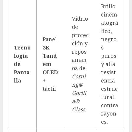
Brillo
cinem
Vidrio
atográ
de
fico,
protec
Panel
negro
ción y
Tecno
3K
s
repos
logía
Tand
puros
aman
de
em
y alta
os de
Panta
OLED
resist
Corni
lla
+
encia
ng®
táctil
estruc
Gorill
tural
a®
contra
Glass
.
rayon
es.