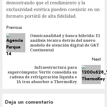
demostrando que el rendimiento y la
exclusividad estética pueden coexistir en un
formato portátil de alta fidelidad.
Post
Previous
navigation
Omnicanalidad y banca híbrida: El
análisis técnico detrás del nuevo
Pre
modelo de atención digital de G&T
pos
Continental
Next
Infraestructura para
supercómputo: Vertiv consolida su
Next
cadena de refrigeración líquida e
post:
IA tras absorber a ThermoKey
Deja un comentario