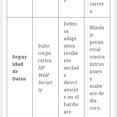
s.
carrer
a.
Defen
Blinda
sa
je
adapt
perim
Suite
ativa
etral
corpo
resilie
Segur
contra
rativa
nte
idad
intrus
HP
anclad
de
iones
Wolf
a
Datos
y
Securi
direct
malw
ty
ament
are de
e en el
día
hardw
cero.
are.