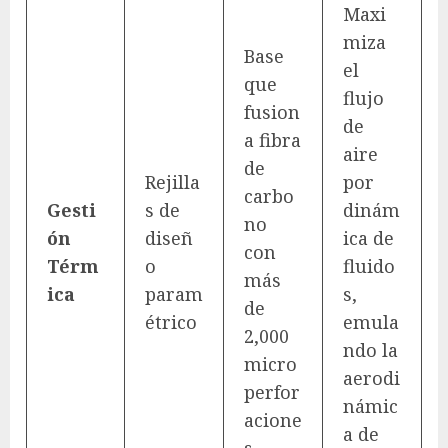
Maxi
miza
Base
el
que
flujo
fusion
de
a fibra
aire
de
Rejilla
por
carbo
Gesti
s de
dinám
no
ón
diseñ
ica de
con
Térm
o
fluido
más
ica
param
s,
de
étrico
emula
2,000
ndo la
micro
aerodi
perfor
námic
acione
a de