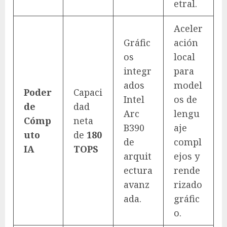
etral.
Aceler
Gráfic
ación
os
local
integr
para
ados
model
Poder
Capaci
Intel
os de
de
dad
Arc
lengu
Cómp
neta
B390
aje
uto
de
180
de
compl
IA
TOPS
arquit
ejos y
ectura
rende
avanz
rizado
ada.
gráfic
o.