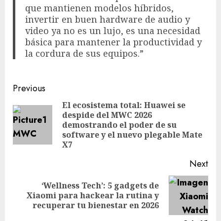
que mantienen modelos híbridos,
invertir en buen hardware de audio y
video ya no es un lujo, es una necesidad
básica para mantener la productividad y
la cordura de sus equipos.”
Post
Previous
navigation
El ecosistema total: Huawei se
despide del MWC 2026
Pre
demostrando el poder de su
pos
software y el nuevo plegable Mate
X7
Next
‘Wellness Tech’: 5 gadgets de
Next
Xiaomi para hackear la rutina y
post:
recuperar tu bienestar en 2026