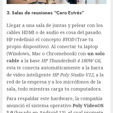
3. Salas de reuniones “Cero Estrés”
Llegar a una sala de juntas y pelear con los
cables HDMI o de audio es cosa del pasado.
HP redefinió el concepto
BYOD
(Trae tu
propio dispositivo). Al conectar tu laptop
(Windows, Mac o Chromebook) con
un solo
cable
a la base
HP Thunderbolt 4 180W G6
,
esta te conecta automáticamente a la barra
de video inteligente
HP Poly Studio V12
, a la
red de la empresa y a los micrófonos de la
sala, todo mientras carga tu computadora.
Para respaldar este hardware, la compañía
anunció el sistema operativo
Poly VideoOS
5.0
(basado en Android 13), el cual promete