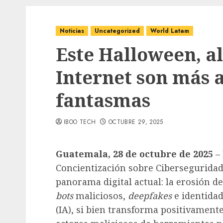
Noticias
Uncategorized
World Latam
Este Halloween, a
Internet son más 
fantasmas
IBOO TECH
OCTUBRE 29, 2025
Guatemala, 28 de octubre de 2025
– 
Concientización sobre Ciberseguridad
panorama digital actual: la erosión de
bots
maliciosos,
deepfakes
e identidade
(IA), si bien transforma positivament