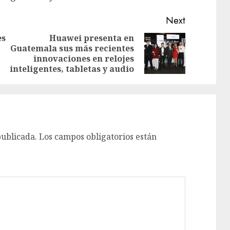
Next
es
Huawei presenta en
Guatemala sus más recientes
Previous
Next
innovaciones en relojes
post:
post:
inteligentes, tabletas y audio
publicada.
Los campos obligatorios están