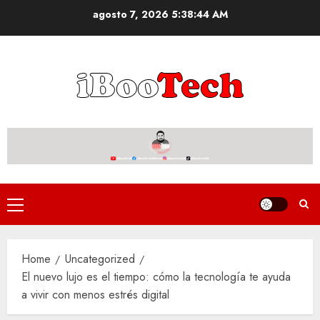
Skip
agosto 7, 2026
5:38:45 AM
to
content
Primary
Menu
Home
Uncategorized
El nuevo lujo es el tiempo: cómo la tecnología te ayuda
a vivir con menos estrés digital