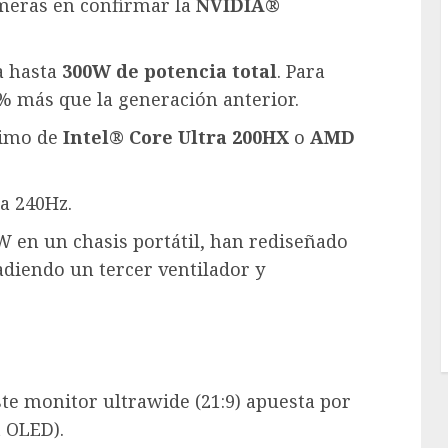
imeras en confirmar la
NVIDIA®
a hasta
300W de potencia total
. Para
% más que la generación anterior.
timo de
Intel® Core Ultra 200HX
o
AMD
a 240Hz.
W en un chasis portátil, han rediseñado
adiendo un tercer ventilador y
este monitor ultrawide (21:9) apuesta por
 OLED).