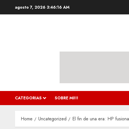
Skip
agosto 7, 2026
3:46:17 AM
to
content
CATEGORIAS
SOBRE MI!!!
Home
Uncategorized
El fin de una era: HP fusio