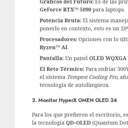
Gráficos del Futuro:
Es de las pr
GeForce RTX™ 5090
para laptops.
Potencia Bruta:
El sistema manej
ponerlo en contexto, esto es un 20
Procesadores:
Opciones con lo úl
Ryzen™ AI
.
Pantalla:
Un panel
OLED WQXGA
El Reto Térmico:
Para enfriar 300
el sistema
Tempest Cooling Pro
, añ
tecnología de autolimpieza.
2. Monitor HyperX OMEN OLED 34
Para los que prefieren el escritorio, 
la tecnología
QD-OLED
(Quantum Dot