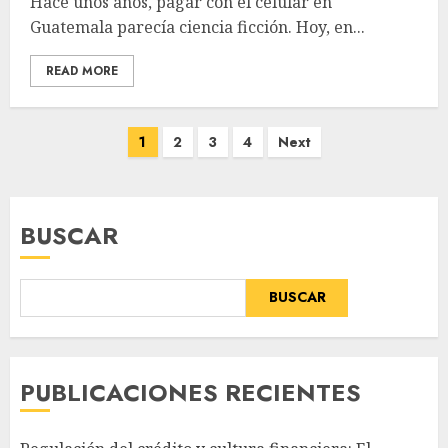
Hace unos años, pagar con el celular en
Guatemala parecía ciencia ficción. Hoy, en...
READ MORE
Paginación
1
2
3
4
Next
de
entradas
BUSCAR
BUSCAR
PUBLICACIONES RECIENTES