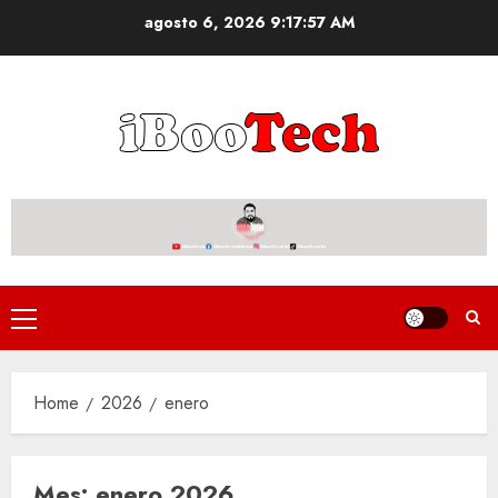
Skip
agosto 6, 2026
9:17:58 AM
to
content
Primary
Menu
Home
2026
enero
Mes:
enero 2026